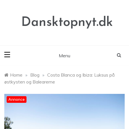
Skip
to
content
Dansktopnyt.dk
Menu
Home
»
Blog
»
Costa Blanca og Ibiza: Luksus på
østkysten og Balearerne
Annonce