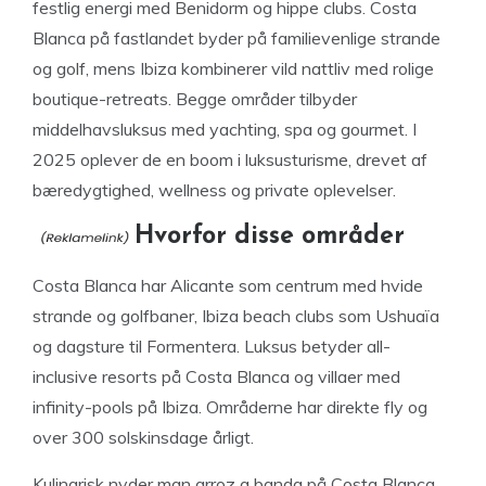
festlig energi med Benidorm og hippe clubs. Costa
Blanca på fastlandet byder på familievenlige strande
og golf, mens Ibiza kombinerer vild nattliv med rolige
boutique-retreats. Begge områder tilbyder
middelhavsluksus med yachting, spa og gourmet. I
2025 oplever de en boom i luksusturisme, drevet af
bæredygtighed, wellness og private oplevelser.
Hvorfor disse områder
Costa Blanca har Alicante som centrum med hvide
strande og golfbaner, Ibiza beach clubs som Ushuaïa
og dagsture til Formentera. Luksus betyder all-
inclusive resorts på Costa Blanca og villaer med
infinity-pools på Ibiza. Områderne har direkte fly og
over 300 solskinsdage årligt.
Kulinarisk nyder man arroz a banda på Costa Blanca