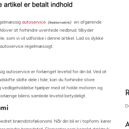
regelmæssig
autoservice
en afgørende
t. Udover at forhindre uventede nedbrud, tilbyder
, som vi vil udforske i denne artikel. Lad os dykke
il autoservice regelmæssigt.
 autoservice er forlænget levetid for din bil. Ved at
skifte slidte dele i tide, kan du forhindre store
 vedligeholdelse hjælper med at holde motoren og
forlænge bilens samlede levetid betydeligt.
D
omi
edret brændstoføkonomi. Når din bil er i topform, kører
A