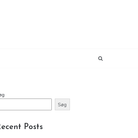
øg
Søg
ecent Posts