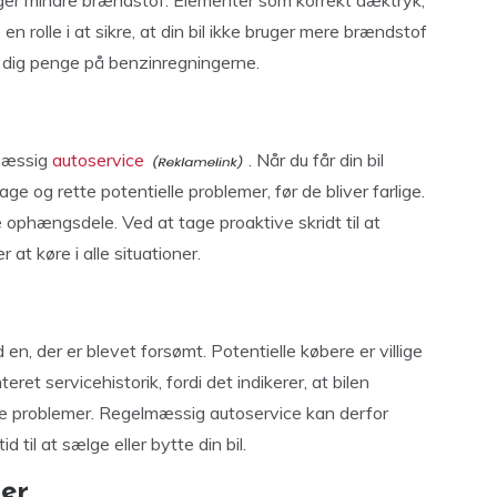
ruger mindre brændstof. Elementer som korrekt dæktryk,
e en rolle i at sikre, at din bil ikke bruger mere brændstof
 dig penge på benzinregningerne.
lmæssig
autoservice
. Når du får din bil
 og rette potentielle problemer, før de bliver farlige.
e ophængsdele. Ved at tage proaktive skridt til at
r at køre i alle situationer.
en, der er blevet forsømt. Potentielle købere er villige
eret servicehistorik, fordi det indikerer, at bilen
lte problemer. Regelmæssig autoservice kan derfor
d til at sælge eller bytte din bil.
er