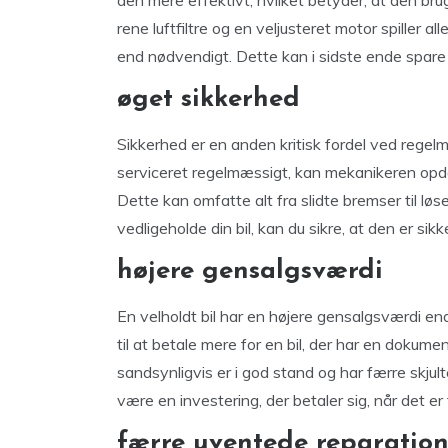
den mere effektivt, hvilket betyder, at den b
rene luftfiltre og en veljusteret motor spiller all
end nødvendigt. Dette kan i sidste ende spare
øget sikkerhed
Sikkerhed er en anden kritisk fordel ved rege
serviceret regelmæssigt, kan mekanikeren opdage
Dette kan omfatte alt fra slidte bremser til løs
vedligeholde din bil, kan du sikre, at den er sikke
højere gensalgsværdi
En velholdt bil har en højere gensalgsværdi end 
til at betale mere for en bil, der har en dokument
sandsynligvis er i god stand og har færre skju
være en investering, der betaler sig, når det er ti
færre uventede reparation