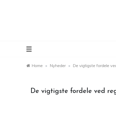
Skip
to
content
Home
»
Nyheder
»
De vigtigste fordele v
De vigtigste fordele ved r