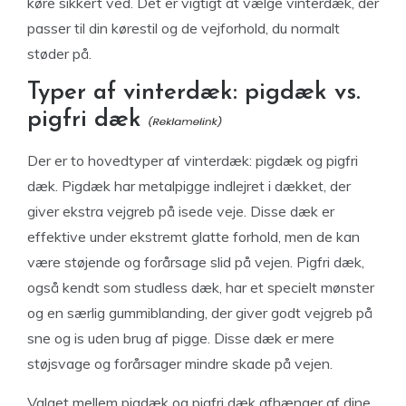
køre sikkert ved. Det er vigtigt at vælge vinterdæk, der
passer til din kørestil og de vejforhold, du normalt
støder på.
Typer af vinterdæk: pigdæk vs.
pigfri dæk
Der er to hovedtyper af vinterdæk: pigdæk og pigfri
dæk. Pigdæk har metalpigge indlejret i dækket, der
giver ekstra vejgreb på isede veje. Disse dæk er
effektive under ekstremt glatte forhold, men de kan
være støjende og forårsage slid på vejen. Pigfri dæk,
også kendt som studless dæk, har et specielt mønster
og en særlig gummiblanding, der giver godt vejgreb på
sne og is uden brug af pigge. Disse dæk er mere
støjsvage og forårsager mindre skade på vejen.
Valget mellem pigdæk og pigfri dæk afhænger af dine