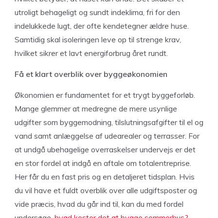
utroligt behageligt og sundt indeklima, fri for den
indelukkede lugt, der ofte kendetegner ældre huse.
Samtidig skal isoleringen leve op til strenge krav,
hvilket sikrer et lavt energiforbrug året rundt.
Få et klart overblik over byggeøkonomien
Økonomien er fundamentet for et trygt byggeforløb.
Mange glemmer at medregne de mere usynlige
udgifter som byggemodning, tilslutningsafgifter til el og
vand samt anlæggelse af udearealer og terrasser. For
at undgå ubehagelige overraskelser undervejs er det
en stor fordel at indgå en aftale om totalentreprise.
Her får du en fast pris og en detaljeret tidsplan. Hvis
du vil have et fuldt overblik over alle udgiftsposter og
vide præcis, hvad du går ind til, kan du med fordel
undersøge,
hvad koster det at bygge sommerhus?