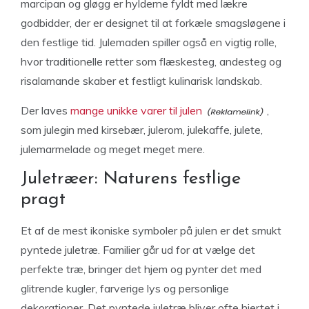
marcipan og gløgg er hylderne fyldt med lækre
godbidder, der er designet til at forkæle smagsløgene i
den festlige tid. Julemaden spiller også en vigtig rolle,
hvor traditionelle retter som flæskesteg, andesteg og
risalamande skaber et festligt kulinarisk landskab.
Der laves
mange unikke varer til julen
,
som julegin med kirsebær, julerom, julekaffe, julete,
julemarmelade og meget meget mere.
Juletræer: Naturens festlige
pragt
Et af de mest ikoniske symboler på julen er det smukt
pyntede juletræ. Familier går ud for at vælge det
perfekte træ, bringer det hjem og pynter det med
glitrende kugler, farverige lys og personlige
dekorationer. Det pyntede juletræ bliver ofte hjertet i