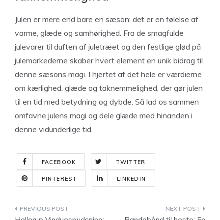
Julen er mere end bare en sæson; det er en følelse af
varme, glæde og samhørighed. Fra de smagfulde
julevarer til duften af ​​juletræet og den festlige glød på
julemarkederne skaber hvert element en unik bidrag til
denne sæsons magi. I hjertet af det hele er værdierne
om kærlighed, glæde og taknemmelighed, der gør julen
til en tid med betydning og dybde. Så lad os sammen
omfavne julens magi og dele glæde med hinanden i
denne vidunderlige tid.
FACEBOOK
TWITTER
PINTEREST
LINKEDIN
Indlægsnavigation
Hellerup Vinduespudsning:
Pandebånd til heste: En