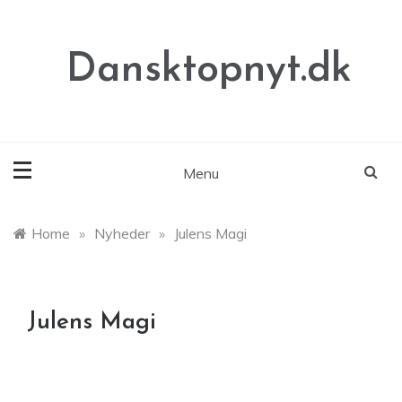
Skip
to
content
Dansktopnyt.dk
Menu
Home
»
Nyheder
»
Julens Magi
Julens Magi