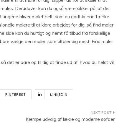
re til at male for dig, slipper du for at skulle til at
l males. Derudover kan du også være sikker på, at der
så tingene bliver malet helt, som du godt kunne tænke
nelle malere til at klare arbejdet for dig, så find maler
 side kan du hurtigt og nemt få tilbud fra forskellige
bare vælge den maler, som tiltaler dig mest! Find maler
å det er bare op til dig at finde ud af, hvad du helst vil.
PINTEREST
LINKEDIN
Kæmpe udvalg af lækre og moderne sofaer