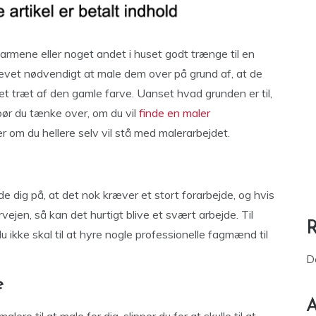
rmene eller noget andet i huset godt trænge til en
evet nødvendigt at male dem over på grund af, at de
et træt af den gamle farve. Uanset hvad grunden er til,
 bør du tænke over, om du vil
finde en maler
ller om du hellere selv vil stå med malerarbejdet.
de dig på, at det nok kræver et stort forarbejde, og hvis
vejen, så kan det hurtigt blive et svært arbejde. Til
ikke skal til at hyre nogle professionelle fagmænd til
D
e
A