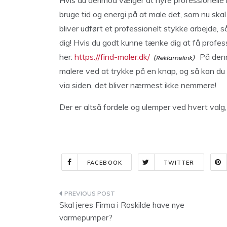
Hvis du derimod vælger at hyre professionelle male
bruge tid og energi på at male det, som nu ska
bliver udført et professionelt stykke arbejde, 
dig! Hvis du godt kunne tænke dig at få professio
her:
https://find-maler.dk/
På denne
malere ved at trykke på en knap, og så kan du 
via siden, det bliver nærmest ikke nemmere!
Der er altså fordele og ulemper ved hvert valg, s
FACEBOOK
TWITTER
Indlægsnavigation
Skal jeres Firma i Roskilde have nye
varmepumper?