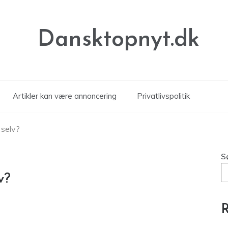
Dansktopnyt.dk
Artikler kan være annoncering
Privatlivspolitik
 selv?
S
v?
R