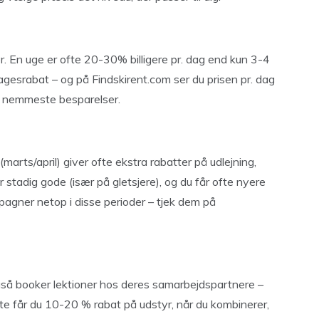
er. En uge er ofte 20-30% billigere pr. dag end kun 3-4
agesrabat – og på Findskirent.com ser du prisen pr. dag
de nemmeste besparelser.
arts/april) giver ofte ekstra rabatter på udlejning,
r stadig gode (især på gletsjere), og du får ofte nyere
mpagner netop i disse perioder – tjek dem på
også booker lektioner hos deres samarbejdspartnere –
fte får du 10-20 % rabat på udstyr, når du kombinerer,