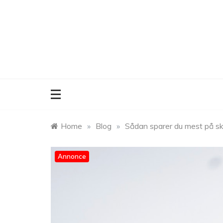
Skip
to
content
Home
»
Blog
»
Sådan sparer du mest på skil
Annonce