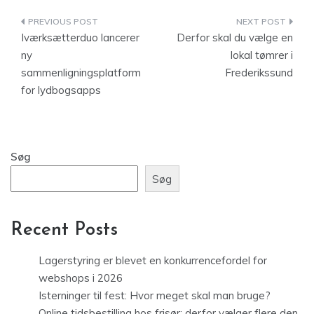
Indlægsnavigation
Iværksætterduo lancerer
Derfor skal du vælge en
ny
lokal tømrer i
sammenligningsplatform
Frederikssund
for lydbogsapps
Søg
Søg
Recent Posts
Lagerstyring er blevet en konkurrencefordel for
webshops i 2026
Isterninger til fest: Hvor meget skal man bruge?
Online tidsbestilling hos frisør: derfor vælger flere den