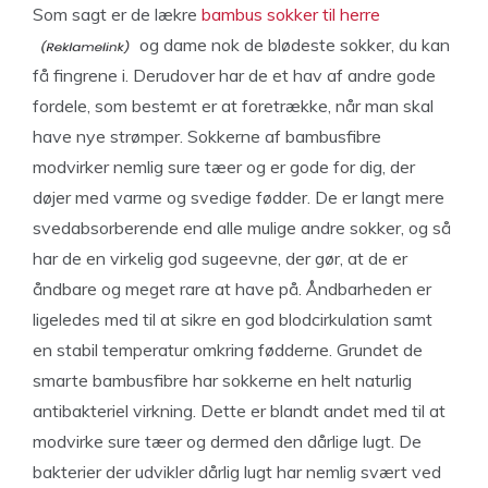
Som sagt er de lækre
bambus sokker til herre
og dame nok de blødeste sokker, du kan
få fingrene i. Derudover har de et hav af andre gode
fordele, som bestemt er at foretrække, når man skal
have nye strømper. Sokkerne af bambusfibre
modvirker nemlig sure tæer og er gode for dig, der
døjer med varme og svedige fødder. De er langt mere
svedabsorberende end alle mulige andre sokker, og så
har de en virkelig god sugeevne, der gør, at de er
åndbare og meget rare at have på. Åndbarheden er
ligeledes med til at sikre en god blodcirkulation samt
en stabil temperatur omkring fødderne. Grundet de
smarte bambusfibre har sokkerne en helt naturlig
antibakteriel virkning. Dette er blandt andet med til at
modvirke sure tæer og dermed den dårlige lugt. De
bakterier der udvikler dårlig lugt har nemlig svært ved