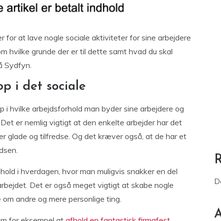
 for at lave nogle sociale aktiviteter for sine arbejdere
 om hvilke grunde der er til dette samt hvad du skal
på Sydfyn.
op i det sociale
op i hvilke arbejdsforhold man byder sine arbejdere og
Det er nemlig vigtigt at den enkelte arbejder har det
 glade og tilfredse. Og det kræver også, at de har et
dsen.
ld i hverdagen, hvor man muligvis snakker en del
D
rbejdet. Det er også meget vigtigt at skabe nogle
e om andre og mere personlige ting.
A
som for eksempel at
afhold en fantastisk firmafest