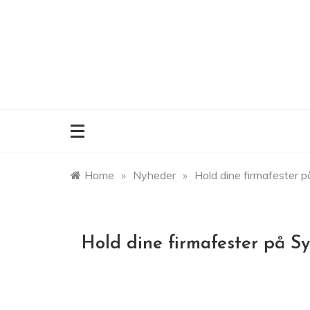
Skip
to
content
Home
»
Nyheder
»
Hold dine firmafester 
Hold dine firmafester på S