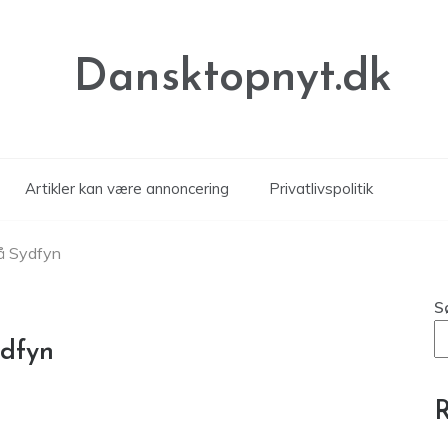
Dansktopnyt.dk
Artikler kan være annoncering
Privatlivspolitik
på Sydfyn
S
ydfyn
R