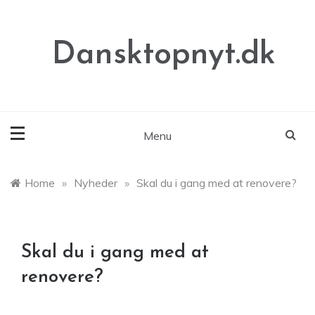
Skip
to
content
Dansktopnyt.dk
Menu
Home
»
Nyheder
»
Skal du i gang med at renovere?
Skal du i gang med at
renovere?