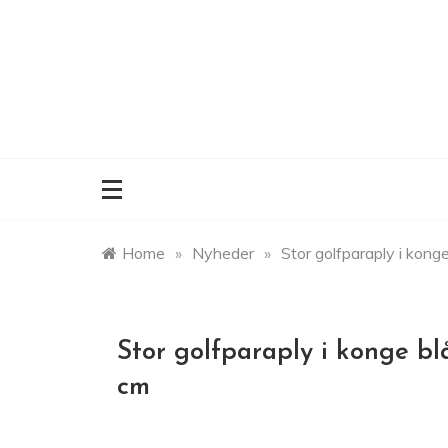
Skip
to
content
Home
»
Nyheder
»
Stor golfparaply i kon
Stor golfparaply i konge b
cm