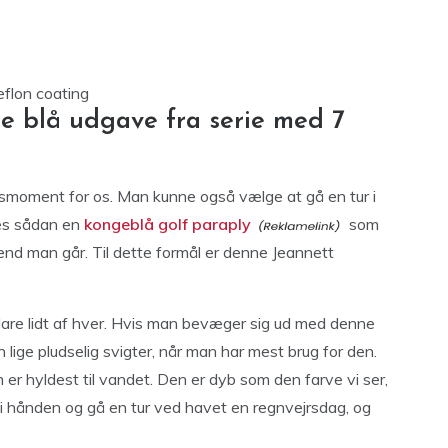
flon coating
ge blå udgave fra serie med 7
onsmoment for os. Man kunne også vælge at gå en tur i
ges sådan en
kongeblå golf paraply
som
end man går. Til dette formål er denne Jeannett
klare lidt af hver. Hvis man bevæger sig ud med denne
 lige pludselig svigter, når man har mest brug for den.
 er hyldest til vandet. Den er dyb som den farve vi ser,
å i hånden og gå en tur ved havet en regnvejrsdag, og