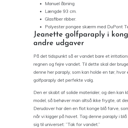
Manuel åbning
Længde 93 cm.
Glasfiber ribber.
Polyester pongee skærm med DuPont Te
Jeanette golfparaply i kon
andre udgaver
På det tidspunkt så er vandet bare et irritati
regnen og fejre vandet. Til dette skal der bru
denne her paraply, som kan holde en tør, hvor 
golfparaply det perfekte valg.
Den er skabt af solide materialer, og den kan 
model, så behøver man altså ikke frygte, at den
Derudover har den en flot konge blå farve, som
når vi kigger på havet. Tag denne paraply i bl
sig til universet: ”Tak for vandet.”