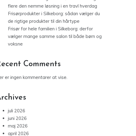
for webshops i 2026
Isterninger til fest: Hvor meget skal man
bruge?
Online tidsbestilling hos frisør: derfor vælger
flere den nemme løsning i en travl hverdag
Frisørprodukter i Silkeborg: sådan vælger du
de rigtige produkter til din hårtype
Frisør for hele familien i Silkeborg: derfor
vælger mange samme salon til både børn og
voksne
Recent Comments
er er ingen kommentarer at vise.
rchives
juli 2026