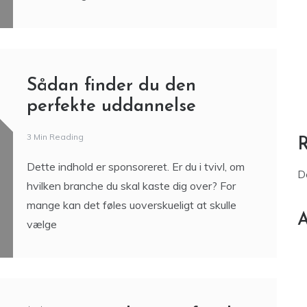
At købe nye smykker kan være en vanskelig og
udfordrende opgave, hvis du er usikker på, hvad
du skal vælge. På trods af dette er
Sådan finder du den
perfekte uddannelse
3 Min Reading
Dette indhold er sponsoreret. Er du i tvivl, om
D
hvilken branche du skal kaste dig over? For
mange kan det føles uoverskueligt at skulle
A
vælge